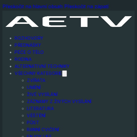
Přeskočit na hlavní obsah
Přeskočit na zápatí
ROZHOVORY
PŘEDNÁŠKY
PÉČE O TĚLO
RODINA
ALTERNATIVNÍ TECHNIKY
VŠECHNY KATEGORIE
ZVÍŘATA
UMĚNÍ
ŽIVÉ VYSÍLÁNÍ
ZÁZNAMY Z ŽIVÝCH VYSÍLÁNÍ
LITERATURA
VĚŠTĚNÍ
PŮST
RANNÍ CVIČENÍ
ENJOY LIFE