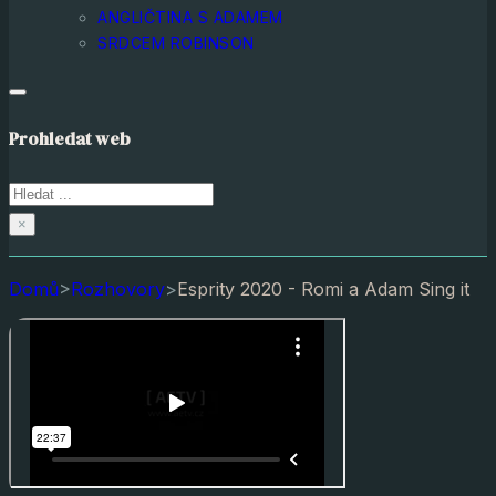
ANGLIČTINA S ADAMEM
SRDCEM ROBINSON
Prohledat web
Hledat
×
Domů
>
Rozhovory
>
Esprity 2020 - Romi a Adam Sing it