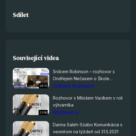
Sdílet
Související videa
Srdcem Robinson – rozhovor s
Ondřejem Nečasem o Škole
improvizace
Srdcem Robinson
29:15
Rozhovor s Milošem Vacíkem v roli
výtvarníka
Rozhovory
23:06
Darina Saleh-Szabo Komunikácia s
vesmírom na týždeň od 31.5.2021