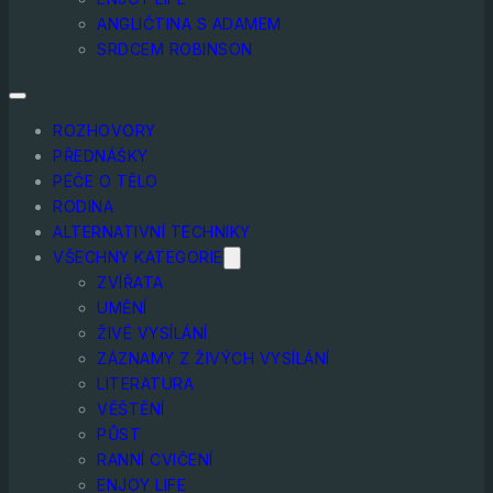
ANGLIČTINA S ADAMEM
SRDCEM ROBINSON
ROZHOVORY
PŘEDNÁŠKY
PÉČE O TĚLO
RODINA
ALTERNATIVNÍ TECHNIKY
VŠECHNY KATEGORIE
ZVÍŘATA
UMĚNÍ
ŽIVÉ VYSÍLÁNÍ
ZÁZNAMY Z ŽIVÝCH VYSÍLÁNÍ
LITERATURA
VĚŠTĚNÍ
PŮST
RANNÍ CVIČENÍ
ENJOY LIFE