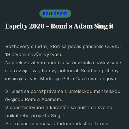
ROZHOVORY
Esprity 2020 – Romi a Adam Sing it
Rozhovory s ľuďmi, ktorí sa počas pandémie COVID-
19 otvorili novým výzvam.
Napriek zložitému obdobiu sa nevzdali a našli v sebe
silu rozvíjať svoj tvorivý potenciál. Snáď ich príbehy
inšpirujú aj vás. Moderuje Petra Gažíková Lángová.
V 1.časti sa porozprávame s umeleckou manželskou
dvojicou Romi a Adamom.
V dobe testovania a karantén sa pustili do svojho
unikátneho projektu Sing it.
Plní nápadov prinášajú ľuďom radosť vo forme