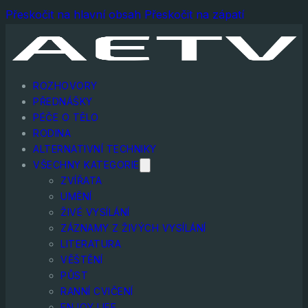
Přeskočit na hlavní obsah
Přeskočit na zápatí
ROZHOVORY
PŘEDNÁŠKY
PÉČE O TĚLO
RODINA
ALTERNATIVNÍ TECHNIKY
VŠECHNY KATEGORIE
ZVÍŘATA
UMĚNÍ
ŽIVÉ VYSÍLÁNÍ
ZÁZNAMY Z ŽIVÝCH VYSÍLÁNÍ
LITERATURA
VĚŠTĚNÍ
PŮST
RANNÍ CVIČENÍ
ENJOY LIFE