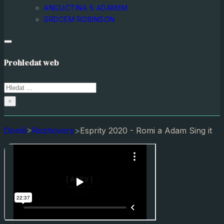
ANGLIČTINA S ADAMEM
SRDCEM ROBINSON
Prohledat web
Hledat
×
Domů
>
Rozhovory
>
Esprity 2020 - Romi a Adam Sing it