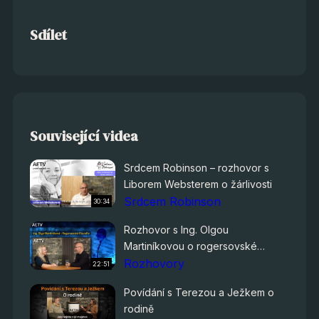
Sdílet
Související videa
Srdcem Robinson – rozhovor s
Liborem Websterem o žárlivosti
Srdcem Robinson
30:34
Rozhovor s Ing. Olgou
Martiníkovou o rogersovské
filozofii
Rozhovory
22:51
Povídání s Terezou a Ježkem o
rodině