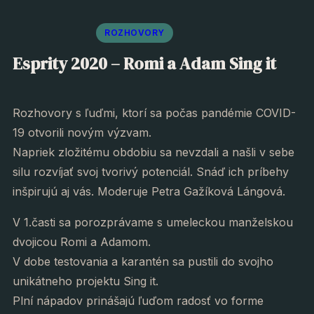
ROZHOVORY
Esprity 2020 – Romi a Adam Sing it
Rozhovory s ľuďmi, ktorí sa počas pandémie COVID-
19 otvorili novým výzvam.
Napriek zložitému obdobiu sa nevzdali a našli v sebe
silu rozvíjať svoj tvorivý potenciál. Snáď ich príbehy
inšpirujú aj vás. Moderuje Petra Gažíková Lángová.
V 1.časti sa porozprávame s umeleckou manželskou
dvojicou Romi a Adamom.
V dobe testovania a karantén sa pustili do svojho
unikátneho projektu Sing it.
Plní nápadov prinášajú ľuďom radosť vo forme