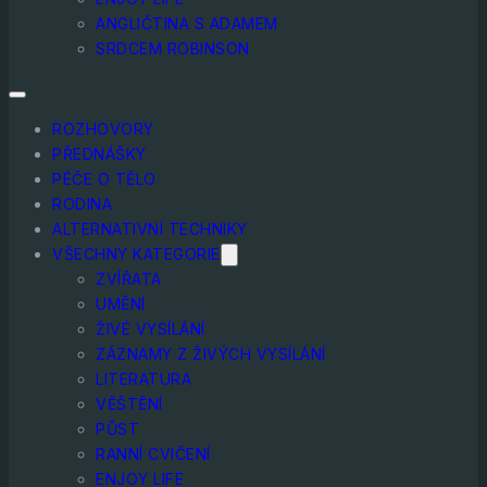
ANGLIČTINA S ADAMEM
SRDCEM ROBINSON
ROZHOVORY
PŘEDNÁŠKY
PÉČE O TĚLO
RODINA
ALTERNATIVNÍ TECHNIKY
VŠECHNY KATEGORIE
ZVÍŘATA
UMĚNÍ
ŽIVÉ VYSÍLÁNÍ
ZÁZNAMY Z ŽIVÝCH VYSÍLÁNÍ
LITERATURA
VĚŠTĚNÍ
PŮST
RANNÍ CVIČENÍ
ENJOY LIFE