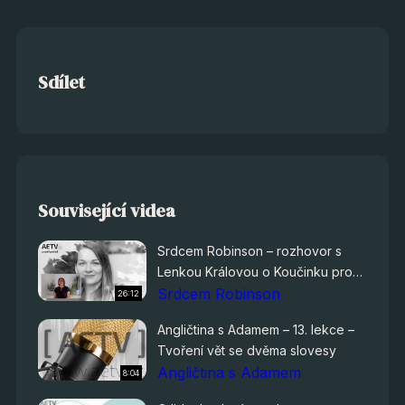
Sdílet
Související videa
Srdcem Robinson – rozhovor s
Lenkou Královou o Koučinku pro
rodiče
Srdcem Robinson
26:12
Angličtina s Adamem – 13. lekce –
Tvoření vět se dvěma slovesy
Angličtina s Adamem
8:04