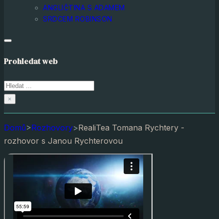
ANGLIČTINA S ADAMEM
SRDCEM ROBINSON
Prohledat web
Hledat
×
Domů
>
Rozhovory
>
RealiTea Tomana Rychtery -
rozhovor s Janou Rychterovou