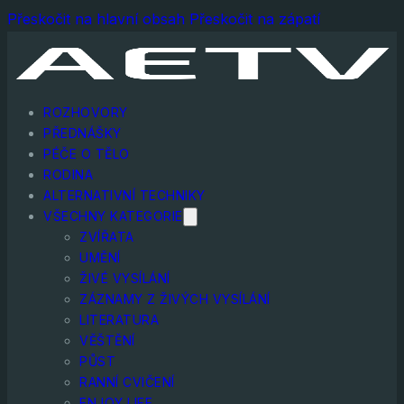
Přeskočit na hlavní obsah
Přeskočit na zápatí
ROZHOVORY
PŘEDNÁŠKY
PÉČE O TĚLO
RODINA
ALTERNATIVNÍ TECHNIKY
VŠECHNY KATEGORIE
ZVÍŘATA
UMĚNÍ
ŽIVÉ VYSÍLÁNÍ
ZÁZNAMY Z ŽIVÝCH VYSÍLÁNÍ
LITERATURA
VĚŠTĚNÍ
PŮST
RANNÍ CVIČENÍ
ENJOY LIFE