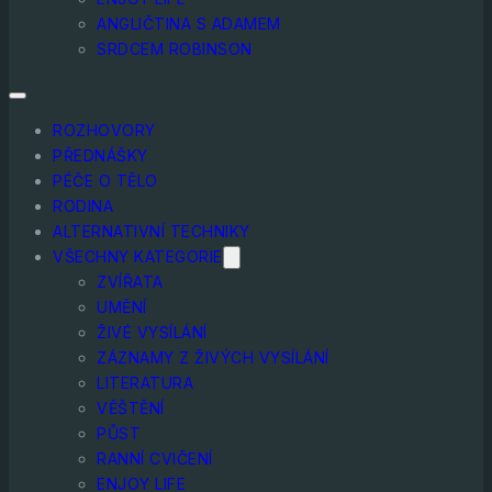
ANGLIČTINA S ADAMEM
SRDCEM ROBINSON
ROZHOVORY
PŘEDNÁŠKY
PÉČE O TĚLO
RODINA
ALTERNATIVNÍ TECHNIKY
VŠECHNY KATEGORIE
ZVÍŘATA
UMĚNÍ
ŽIVÉ VYSÍLÁNÍ
ZÁZNAMY Z ŽIVÝCH VYSÍLÁNÍ
LITERATURA
VĚŠTĚNÍ
PŮST
RANNÍ CVIČENÍ
ENJOY LIFE