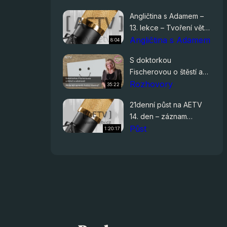
Angličtina s Adamem –
13. lekce – Tvoření vět
se dvěma slovesy
Angličtina s Adamem
8:04
S doktorkou
Fischerovou o štěstí a
odolnosti – Může být
Rozhovory
35:22
opravdu každý šťastný?
21denní půst na AETV
14. den – záznam
živého vysílání
Půst
1:20:17