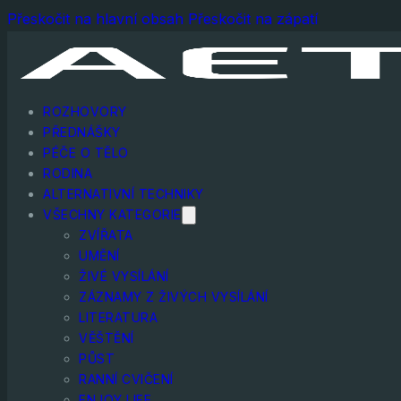
Přeskočit na hlavní obsah
Přeskočit na zápatí
ROZHOVORY
PŘEDNÁŠKY
PÉČE O TĚLO
RODINA
ALTERNATIVNÍ TECHNIKY
VŠECHNY KATEGORIE
ZVÍŘATA
UMĚNÍ
ŽIVÉ VYSÍLÁNÍ
ZÁZNAMY Z ŽIVÝCH VYSÍLÁNÍ
LITERATURA
VĚŠTĚNÍ
PŮST
RANNÍ CVIČENÍ
ENJOY LIFE