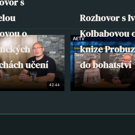
ovor s
elou
Rozhovor s I
lovou o
Kolbabovou 
fických
knize Probuz
chách učení
do bohatství
42:44