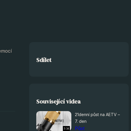
nemocí
Sdílet
Související videa
21denní půst na AETV –
7. den
Půst
5:34