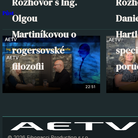
Rozhovor s Ing.
Rozh
Půst
Olgou
Dani
Martiníkovou o
Hart
rogersovské
speci
filozofii
poru
22:51
© 2026 Fibonacci Production s.r.o.