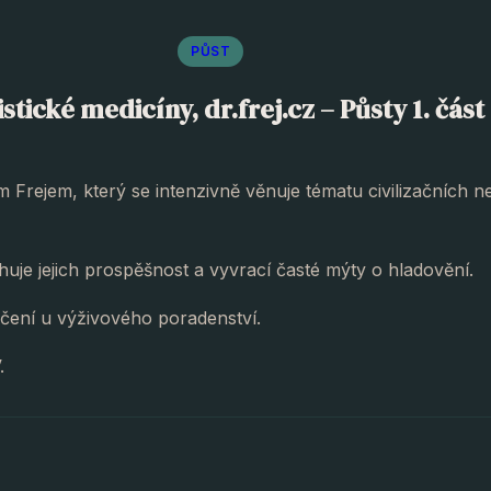
PŮST
tické medicíny, dr.frej.cz – Půsty 1. část
Frejem, který se intenzivně věnuje tématu civilizačních 
uje jejich prospěšnost a vyvrací časté mýty o hladovění.
čení u výživového poradenství.
.