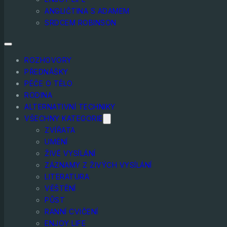
ANGLIČTINA S ADAMEM
SRDCEM ROBINSON
ROZHOVORY
PŘEDNÁŠKY
PÉČE O TĚLO
RODINA
ALTERNATIVNÍ TECHNIKY
VŠECHNY KATEGORIE
ZVÍŘATA
UMĚNÍ
ŽIVÉ VYSÍLÁNÍ
ZÁZNAMY Z ŽIVÝCH VYSÍLÁNÍ
LITERATURA
VĚŠTĚNÍ
PŮST
RANNÍ CVIČENÍ
ENJOY LIFE