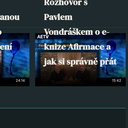
Rozhovor s
vanou
Pavlem
o
Vondráškem o e-
ení
knize Afirmace a
jak si správně přát
24:14
15:42