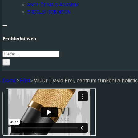
ANGLIČTINA S ADAMEM
SRDCEM ROBINSON
Prohledat web
Hledat
×
Domů
>
Půst
>
MUDr. David Frej, centrum funkční a holistick