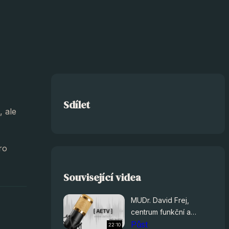
Sdílet
, ale
ro
Související videa
MUDr. David Frej,
centrum funkční a
holistické medicíny,
Půst
22:10