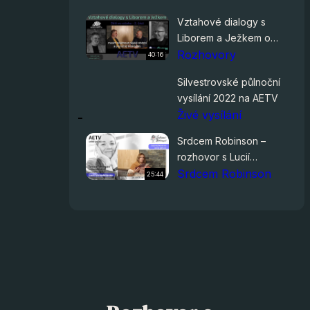
dr.frej.cz – Půsty 2. část
Vztahové dialogy s
Liborem a Ježkem o
dětech ve vztahu (2.
Rozhovory
40:16
část)
Silvestrovské půlnoční
vysílání 2022 na AETV
Živé vysílání
Srdcem Robinson –
rozhovor s Lucií
Strnadelovou o Human
Srdcem Robinson
25:44
Designu