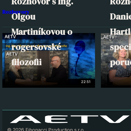
Rozhovor s Ing.
Rozh
Rozhovory
Olgou
Dani
Martiníkovou o
Hart
rogersovské
speci
filozofii
poru
22:51
© 2026 Fibonacci Production s.r.o.