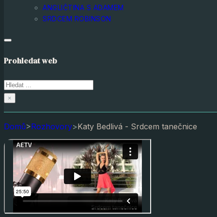
ANGLIČTINA S ADAMEM
SRDCEM ROBINSON
Prohledat web
Hledat
×
Domů
>
Rozhovory
>
Katy Bedlivá - Srdcem tanečnice