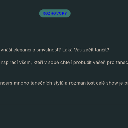
ROZHOVORY
vnáší eleganci a smyslnost? Láká Vás začít tančit?
spirací všem, kteří v sobě chtějí probudit vášeň pro tanec
ancers mnoho tanečních stylů a rozmanitost celé show je p