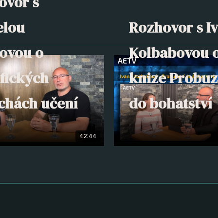
ovor s
elou
Rozhovor s I
lovou o
Kolbabovou 
fických
knize Probuz
chách učení
do bohatství
42:44