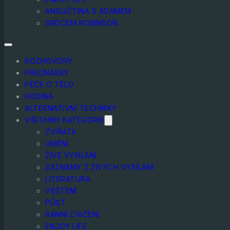
ANGLIČTINA S ADAMEM
SRDCEM ROBINSON
ROZHOVORY
PŘEDNÁŠKY
PÉČE O TĚLO
RODINA
ALTERNATIVNÍ TECHNIKY
VŠECHNY KATEGORIE
ZVÍŘATA
UMĚNÍ
ŽIVÉ VYSÍLÁNÍ
ZÁZNAMY Z ŽIVÝCH VYSÍLÁNÍ
LITERATURA
VĚŠTĚNÍ
PŮST
RANNÍ CVIČENÍ
ENJOY LIFE