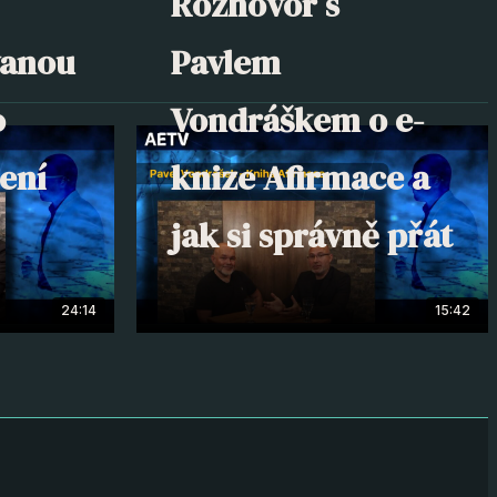
Rozhovor s
vanou
Pavlem
o
Vondráškem o e-
ení
knize Afirmace a
jak si správně přát
24:14
15:42