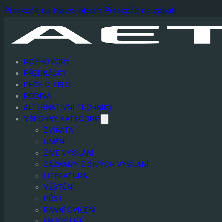
Přeskočit na hlavní obsah
Přeskočit na zápatí
ROZHOVORY
PŘEDNÁŠKY
PÉČE O TĚLO
RODINA
ALTERNATIVNÍ TECHNIKY
VŠECHNY KATEGORIE
ZVÍŘATA
UMĚNÍ
ŽIVÉ VYSÍLÁNÍ
ZÁZNAMY Z ŽIVÝCH VYSÍLÁNÍ
LITERATURA
VĚŠTĚNÍ
PŮST
RANNÍ CVIČENÍ
ENJOY LIFE