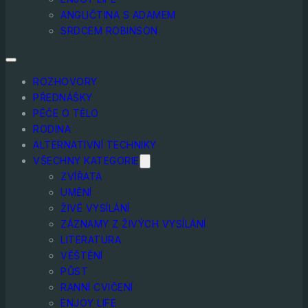
ANGLIČTINA S ADAMEM
SRDCEM ROBINSON
ROZHOVORY
PŘEDNÁŠKY
PÉČE O TĚLO
RODINA
ALTERNATIVNÍ TECHNIKY
VŠECHNY KATEGORIE
ZVÍŘATA
UMĚNÍ
ŽIVÉ VYSÍLÁNÍ
ZÁZNAMY Z ŽIVÝCH VYSÍLÁNÍ
LITERATURA
VĚŠTĚNÍ
PŮST
RANNÍ CVIČENÍ
ENJOY LIFE