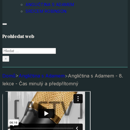
ANGLIČTINA S ADAMEM
SRDCEM ROBINSON
Prohledat web
Hledat
×
Domů
>
Angličtina s Adamem
>
Angličtina s Adamem - 8.
lekce - Čas minulý a předpřítomný