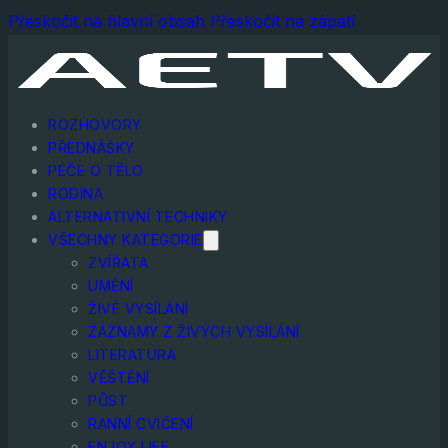
Přeskočit na hlavní obsah
Přeskočit na zápatí
ROZHOVORY
PŘEDNÁŠKY
PÉČE O TĚLO
RODINA
ALTERNATIVNÍ TECHNIKY
VŠECHNY KATEGORIE
ZVÍŘATA
UMĚNÍ
ŽIVÉ VYSÍLÁNÍ
ZÁZNAMY Z ŽIVÝCH VYSÍLÁNÍ
LITERATURA
VĚŠTĚNÍ
PŮST
RANNÍ CVIČENÍ
ENJOY LIFE