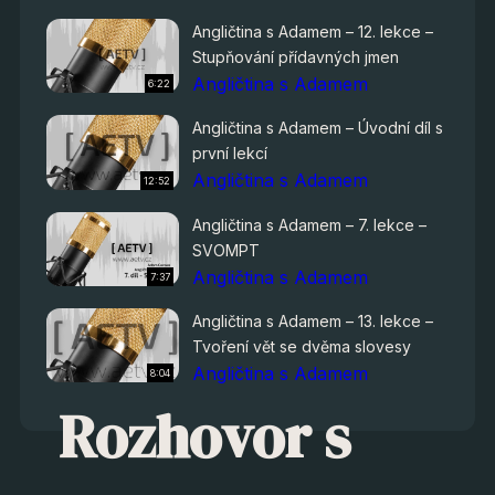
Angličtina s Adamem – 12. lekce –
Stupňování přídavných jmen
Angličtina s Adamem
6:22
Angličtina s Adamem – Úvodní díl s
první lekcí
Angličtina s Adamem
12:52
Angličtina s Adamem – 7. lekce –
SVOMPT
Angličtina s Adamem
7:37
Angličtina s Adamem – 13. lekce –
Tvoření vět se dvěma slovesy
Angličtina s Adamem
8:04
Rozhovor s