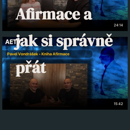
Afirmace a
24:14
jak si správně
přát
15:42