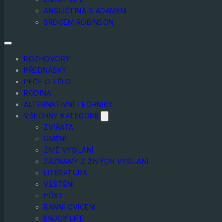
ANGLIČTINA S ADAMEM
SRDCEM ROBINSON
ROZHOVORY
PŘEDNÁŠKY
PÉČE O TĚLO
RODINA
ALTERNATIVNÍ TECHNIKY
VŠECHNY KATEGORIE
ZVÍŘATA
UMĚNÍ
ŽIVÉ VYSÍLÁNÍ
ZÁZNAMY Z ŽIVÝCH VYSÍLÁNÍ
LITERATURA
VĚŠTĚNÍ
PŮST
RANNÍ CVIČENÍ
ENJOY LIFE