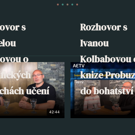
ovor s
Rozhovor s
elou
Ivanou
lovou o
Kolbabovou 
ifických
knize Probuz
chách učení
do bohatství
42:44