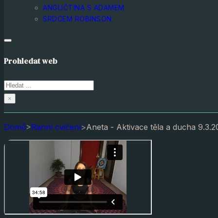
ANGLIČTINA S ADAMEM
SRDCEM ROBINSON
Prohledat web
Hledat
×
Domů
>
Ranní cvičení
>
Aneta - Aktivace těla a ducha 9.3.2