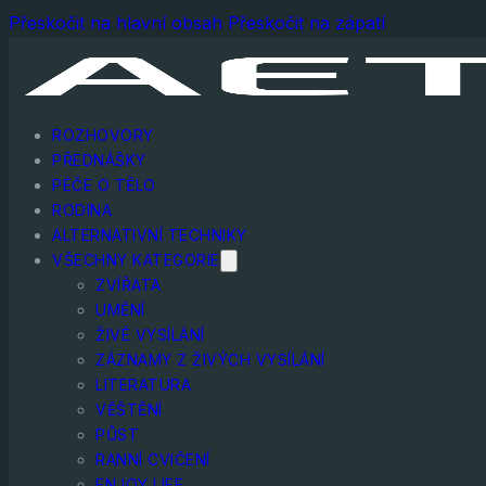
Přeskočit na hlavní obsah
Přeskočit na zápatí
ROZHOVORY
PŘEDNÁŠKY
PÉČE O TĚLO
RODINA
ALTERNATIVNÍ TECHNIKY
VŠECHNY KATEGORIE
ZVÍŘATA
UMĚNÍ
ŽIVÉ VYSÍLÁNÍ
ZÁZNAMY Z ŽIVÝCH VYSÍLÁNÍ
LITERATURA
VĚŠTĚNÍ
PŮST
RANNÍ CVIČENÍ
ENJOY LIFE