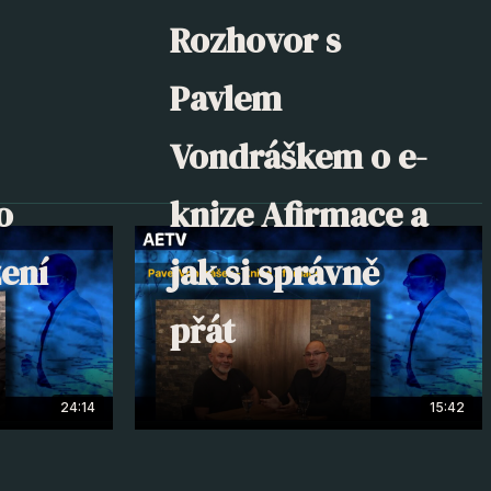
Rozhovor s
Pavlem
Vondráškem o e-
o
knize Afirmace a
ení
jak si správně
přát
24:14
15:42