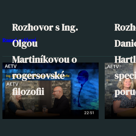
Rozhovor s Ing.
Rozh
Ranní cvičení
Olgou
Dani
Martiníkovou o
Hart
rogersovské
spec
filozofii
poru
22:51