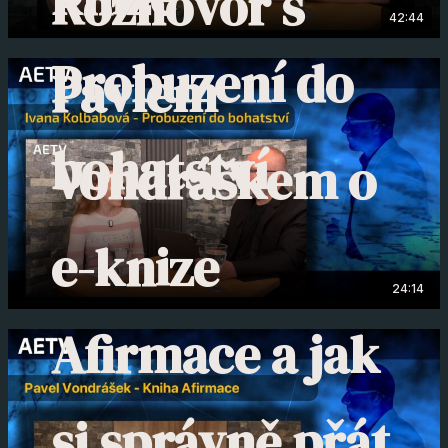
Rozhovor s
42:44
Probuzení do
Pavlem
bohatství
Vondráškem o
e-knize
24:14
Afirmace a jak
si správně přát