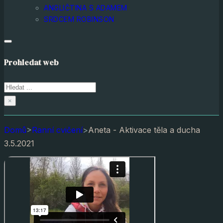
ANGLIČTINA S ADAMEM
SRDCEM ROBINSON
Prohledat web
Hledat
×
Domů
>
Ranní cvičení
>
Aneta - Aktivace těla a ducha
3.5.2021