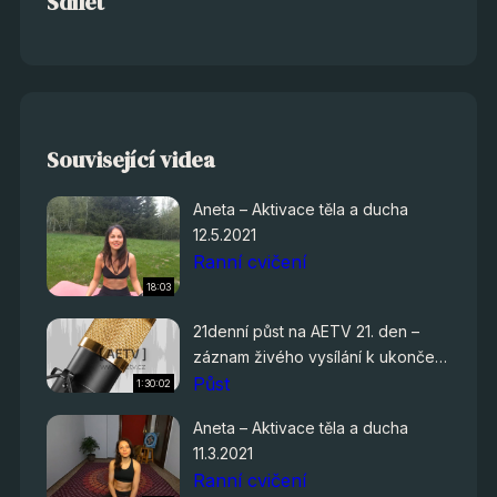
Sdílet
Související videa
Aneta – Aktivace těla a ducha
12.5.2021
Ranní cvičení
18:03
21denní půst na AETV 21. den –
záznam živého vysílání k ukončení
půstu
Půst
1:30:02
Aneta – Aktivace těla a ducha
11.3.2021
Ranní cvičení