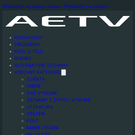
Přeskočit na hlavní obsah
Přeskočit na zápatí
ROZHOVORY
PŘEDNÁŠKY
PÉČE O TĚLO
RODINA
ALTERNATIVNÍ TECHNIKY
VŠECHNY KATEGORIE
ZVÍŘATA
UMĚNÍ
ŽIVÉ VYSÍLÁNÍ
ZÁZNAMY Z ŽIVÝCH VYSÍLÁNÍ
LITERATURA
VĚŠTĚNÍ
PŮST
RANNÍ CVIČENÍ
ENJOY LIFE