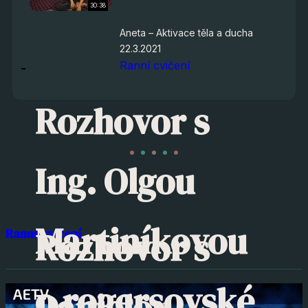
30:38
Aneta – Aktivace těla a ducha
22.3.2021
Ranní cvičení
Rozhovor s
Ing. Olgou
Martiníkovou
Rozhovor s
Ranní cvičení
o rogersovské