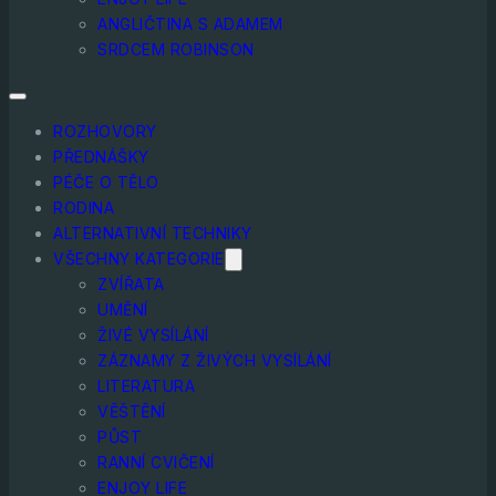
ANGLIČTINA S ADAMEM
SRDCEM ROBINSON
ROZHOVORY
PŘEDNÁŠKY
PÉČE O TĚLO
RODINA
ALTERNATIVNÍ TECHNIKY
VŠECHNY KATEGORIE
ZVÍŘATA
UMĚNÍ
ŽIVÉ VYSÍLÁNÍ
ZÁZNAMY Z ŽIVÝCH VYSÍLÁNÍ
LITERATURA
VĚŠTĚNÍ
PŮST
RANNÍ CVIČENÍ
ENJOY LIFE