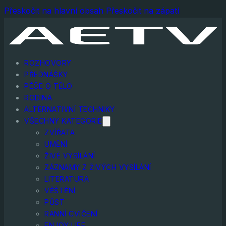
Přeskočit na hlavní obsah
Přeskočit na zápatí
ROZHOVORY
PŘEDNÁŠKY
PÉČE O TĚLO
RODINA
ALTERNATIVNÍ TECHNIKY
VŠECHNY KATEGORIE
ZVÍŘATA
UMĚNÍ
ŽIVÉ VYSÍLÁNÍ
ZÁZNAMY Z ŽIVÝCH VYSÍLÁNÍ
LITERATURA
VĚŠTĚNÍ
PŮST
RANNÍ CVIČENÍ
ENJOY LIFE