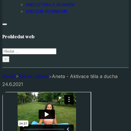
ANGLIČTINA S ADAMEM
SRDCEM ROBINSON
Prohledat web
Hledat
×
Domů
>
Ranní cvičení
>
Aneta - Aktivace těla a ducha
24.6.2021