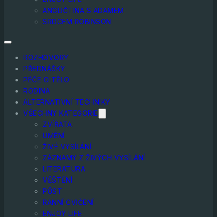
ANGLIČTINA S ADAMEM
SRDCEM ROBINSON
ROZHOVORY
PŘEDNÁŠKY
PÉČE O TĚLO
RODINA
ALTERNATIVNÍ TECHNIKY
VŠECHNY KATEGORIE
ZVÍŘATA
UMĚNÍ
ŽIVÉ VYSÍLÁNÍ
ZÁZNAMY Z ŽIVÝCH VYSÍLÁNÍ
LITERATURA
VĚŠTĚNÍ
PŮST
RANNÍ CVIČENÍ
ENJOY LIFE