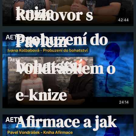
knize
Rozhovor s
42:44
Probuzení do
Pavlem
bohatství
Vondráškem o
e-knize
24:14
Afirmace a jak