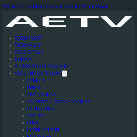
Přeskočit na hlavní obsah
Přeskočit na zápatí
ROZHOVORY
PŘEDNÁŠKY
PÉČE O TĚLO
RODINA
ALTERNATIVNÍ TECHNIKY
VŠECHNY KATEGORIE
ZVÍŘATA
UMĚNÍ
ŽIVÉ VYSÍLÁNÍ
ZÁZNAMY Z ŽIVÝCH VYSÍLÁNÍ
LITERATURA
VĚŠTĚNÍ
PŮST
RANNÍ CVIČENÍ
ENJOY LIFE