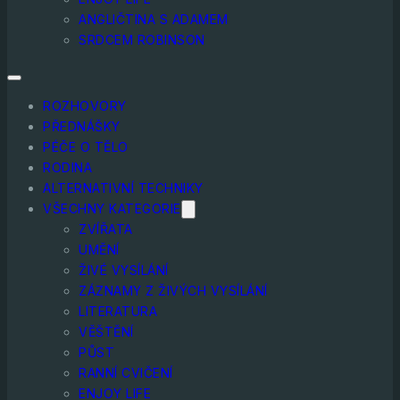
ANGLIČTINA S ADAMEM
SRDCEM ROBINSON
ROZHOVORY
PŘEDNÁŠKY
PÉČE O TĚLO
RODINA
ALTERNATIVNÍ TECHNIKY
VŠECHNY KATEGORIE
ZVÍŘATA
UMĚNÍ
ŽIVÉ VYSÍLÁNÍ
ZÁZNAMY Z ŽIVÝCH VYSÍLÁNÍ
LITERATURA
VĚŠTĚNÍ
PŮST
RANNÍ CVIČENÍ
ENJOY LIFE