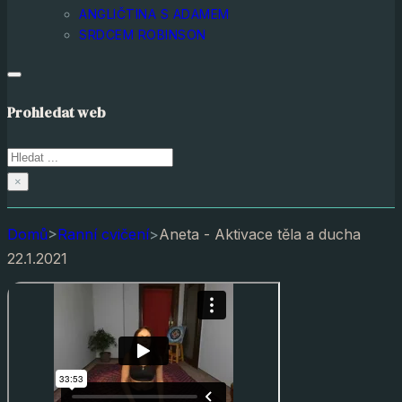
ANGLIČTINA S ADAMEM
SRDCEM ROBINSON
Prohledat web
Hledat
×
Domů
>
Ranní cvičení
>
Aneta - Aktivace těla a ducha
22.1.2021