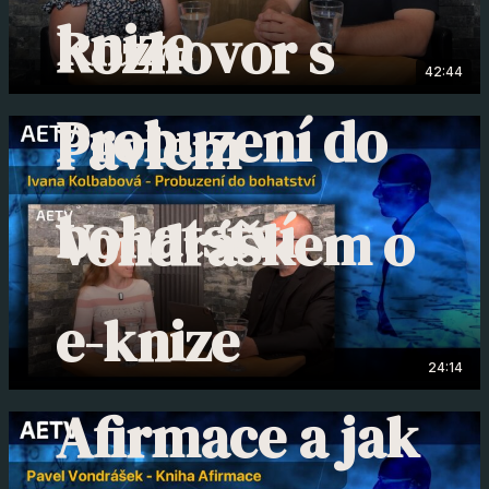
knize
Rozhovor s
42:44
Probuzení do
Pavlem
bohatství
Vondráškem o
e-knize
24:14
Afirmace a jak