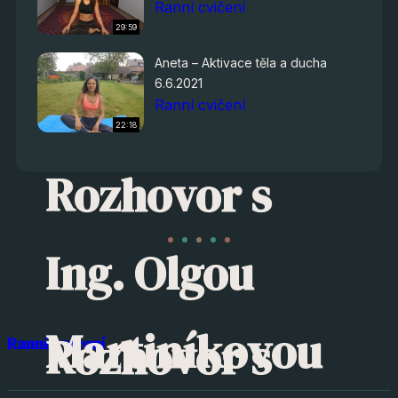
Ranní cvičení
29:59
Aneta – Aktivace těla a ducha
6.6.2021
Ranní cvičení
22:18
Rozhovor s
Ing. Olgou
Martiníkovou
Rozhovor s
Ranní cvičení