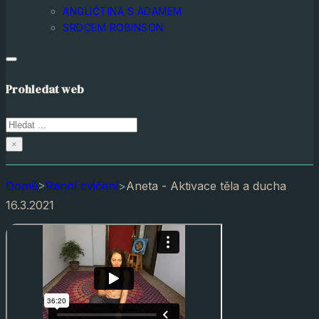
ANGLIČTINA S ADAMEM
SRDCEM ROBINSON
Prohledat web
Hledat
×
Domů
>
Ranní cvičení
>
Aneta - Aktivace těla a ducha
16.3.2021