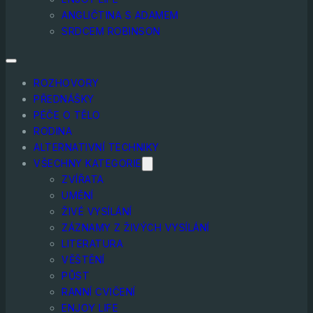
ANGLIČTINA S ADAMEM
SRDCEM ROBINSON
ROZHOVORY
PŘEDNÁŠKY
PÉČE O TĚLO
RODINA
ALTERNATIVNÍ TECHNIKY
VŠECHNY KATEGORIE
ZVÍŘATA
UMĚNÍ
ŽIVÉ VYSÍLÁNÍ
ZÁZNAMY Z ŽIVÝCH VYSÍLÁNÍ
LITERATURA
VĚŠTĚNÍ
PŮST
RANNÍ CVIČENÍ
ENJOY LIFE