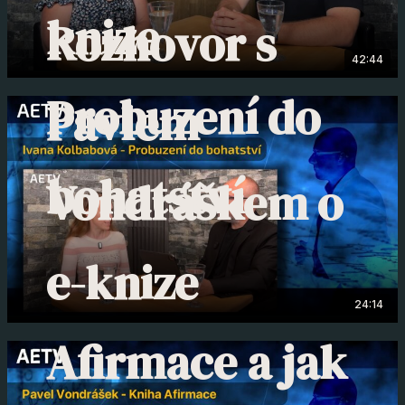
knize
Rozhovor s
42:44
Probuzení do
Pavlem
bohatství
Vondráškem o
e-knize
24:14
Afirmace a jak