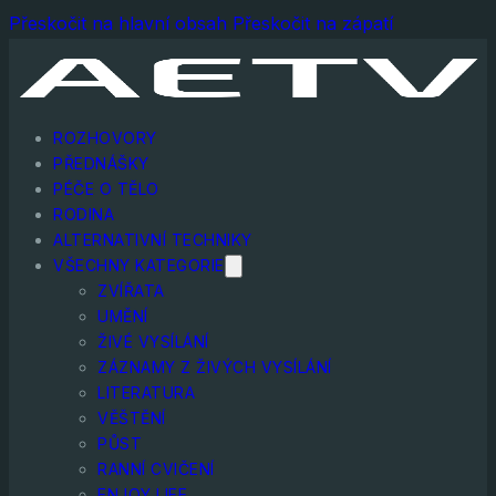
Přeskočit na hlavní obsah
Přeskočit na zápatí
ROZHOVORY
PŘEDNÁŠKY
PÉČE O TĚLO
RODINA
ALTERNATIVNÍ TECHNIKY
VŠECHNY KATEGORIE
ZVÍŘATA
UMĚNÍ
ŽIVÉ VYSÍLÁNÍ
ZÁZNAMY Z ŽIVÝCH VYSÍLÁNÍ
LITERATURA
VĚŠTĚNÍ
PŮST
RANNÍ CVIČENÍ
ENJOY LIFE