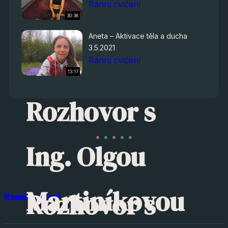
Ranní cvičení
30:38
Aneta – Aktivace těla a ducha
3.5.2021
Ranní cvičení
13:17
Rozhovor s
Ing. Olgou
Martiníkovou
Rozhovor s
Ranní cvičení