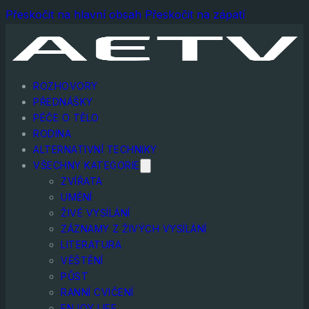
Přeskočit na hlavní obsah
Přeskočit na zápatí
ROZHOVORY
PŘEDNÁŠKY
PÉČE O TĚLO
RODINA
ALTERNATIVNÍ TECHNIKY
VŠECHNY KATEGORIE
ZVÍŘATA
UMĚNÍ
ŽIVÉ VYSÍLÁNÍ
ZÁZNAMY Z ŽIVÝCH VYSÍLÁNÍ
LITERATURA
VĚŠTĚNÍ
PŮST
RANNÍ CVIČENÍ
ENJOY LIFE