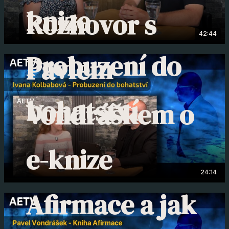
knize
Rozhovor s
42:44
Probuzení do
Pavlem
bohatství
Vondráškem o
e-knize
24:14
Afirmace a jak