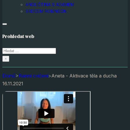
ANGLIČTINA S ADAMEM
SRDCEM ROBINSON
Prohledat web
Hledat
×
Domů
>
Ranní cvičení
>
Aneta - Aktivace těla a ducha
16.11.2021